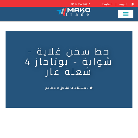
العربية
|
English
01127548293
خط سخن غلاية -
شواية - بوتاجاز 4
شعلة غاز
/ مستلزمات فنادق و مطاعم