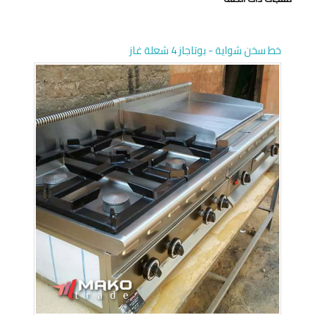
خط سخن شواية - بوتاجاز 4 شعلة غاز