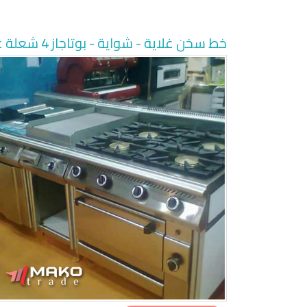
خط سخن غلاية - شواية - بوتاجاز 4 شعلة غاز