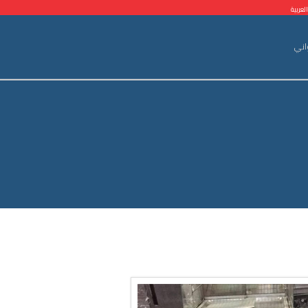
عربية
اني