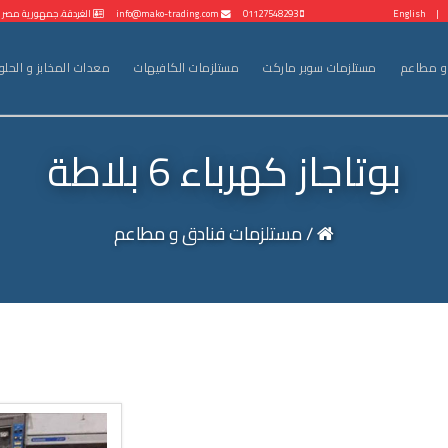
|
English
01127548293
info@mako-trading.com
الغردقة، جمهورية مصر ال
و مطاعم
مستلزمات سوبر ماركت
مستلزمات الكافيهات
معدات المخابز و الحلو
بوتاجاز كهرباء 6 بلاطة
/ مستلزمات فنادق و مطاعم